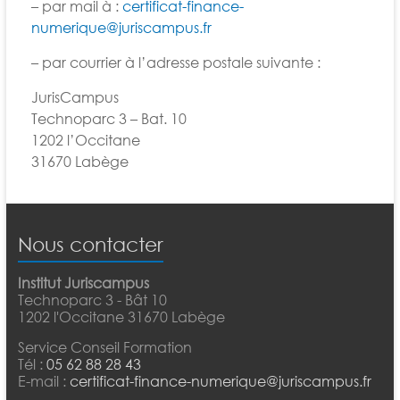
– par mail à :
certificat-finance-
numerique@juriscampus.fr
– par courrier à l’adresse postale suivante :
JurisCampus
Technoparc 3 – Bat. 10
1202 l’Occitane
31670 Labège
Nous contacter
Institut Juriscampus
Technoparc 3 - Bât 10
1202 l'Occitane 31670 Labège
Service Conseil Formation
Tél :
05 62 88 28 43
E-mail :
certificat-finance-numerique@juriscampus.fr